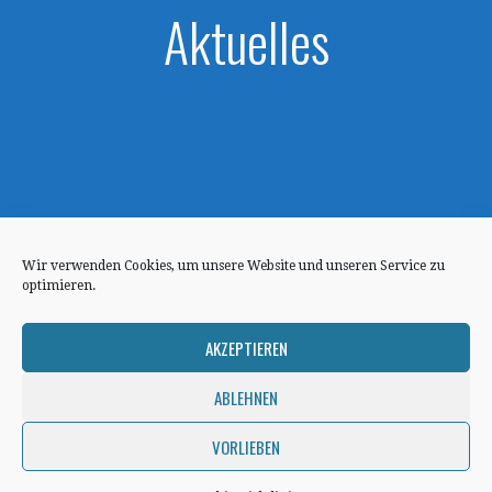
Aktuelles
Wir verwenden Cookies, um unsere Website und unseren Service zu
optimieren.
AKZEPTIEREN
ABLEHNEN
Datenschutzerklärung
VORLIEBEN
Copyright © 2021 Kgl. privil. Feuerschützengesellschaft
Kraiburg am Inn — Escapade WordPress-Theme von
GoDaddy